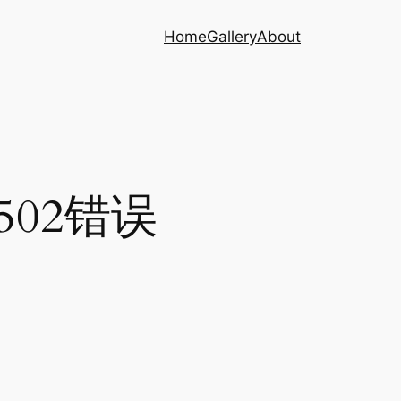
Home
Gallery
About
502错误