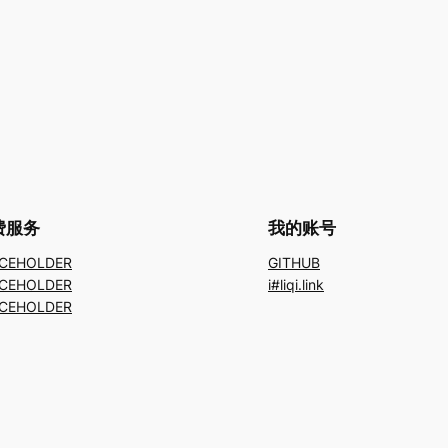
费服务
我的账号
CEHOLDER
GITHUB
CEHOLDER
i#liqi.link
CEHOLDER