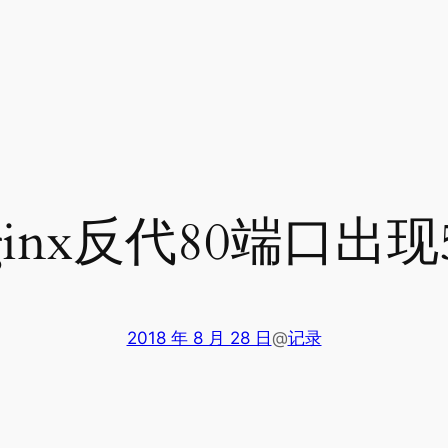
inx反代80端口出现
2018 年 8 月 28 日
@
记录