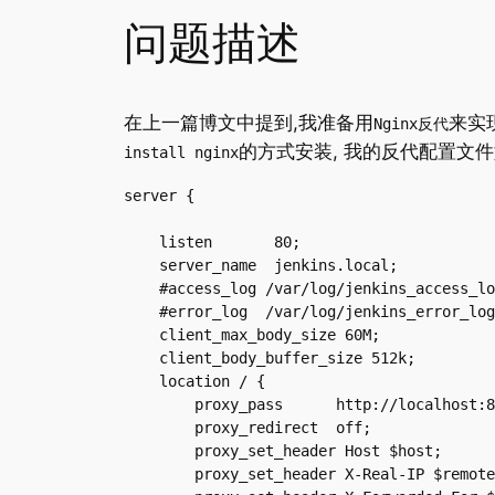
问题描述
在上一篇博文中提到,我准备用
来实现
Nginx反代
的方式安装, 我的反代配置文件
install nginx
server {

    listen       80;

    server_name  jenkins.local;

    #access_log /var/log/jenkins_access_lo
    #error_log  /var/log/jenkins_error_log
    client_max_body_size 60M;

    client_body_buffer_size 512k;

    location / {

        proxy_pass      http://localhost:8
        proxy_redirect  off;

        proxy_set_header Host $host;

        proxy_set_header X-Real-IP $remote