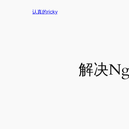
跳
认真的ricky
至
内
容
解决Ng