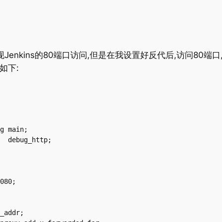
Jenkins的80端口访问,但是在我设置好反代后,访问80端口
如下:
g main;

  debug_http;

080;

_addr;
