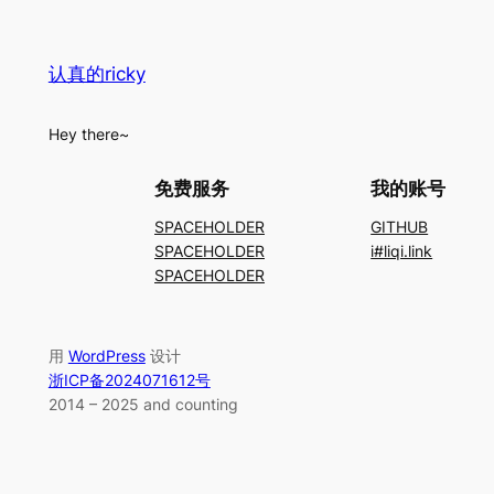
认真的ricky
Hey there~
免费服务
我的账号
SPACEHOLDER
GITHUB
SPACEHOLDER
i#liqi.link
SPACEHOLDER
用
WordPress
设计
浙ICP备2024071612号
2014 – 2025
and counting