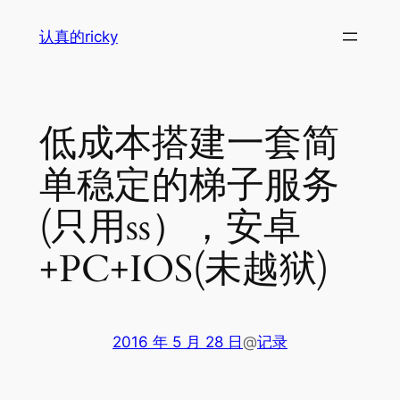
跳
认真的ricky
至
内
容
低成本搭建一套简
单稳定的梯子服务
(只用ss），安卓
+PC+IOS(未越狱)
2016 年 5 月 28 日
@
记录