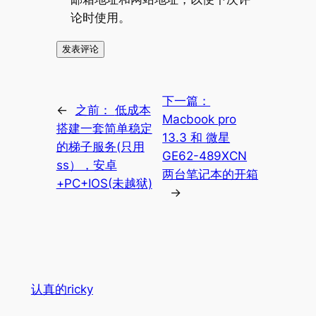
论时使用。
下一篇：
←
之前：
低成本
Macbook pro
搭建一套简单稳定
13.3 和 微星
的梯子服务(只用
GE62-489XCN
ss），安卓
两台笔记本的开箱
+PC+IOS(未越狱)
→
认真的ricky