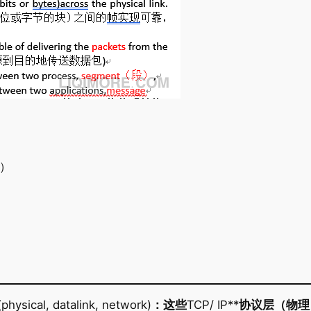
e）
）
）
physical, datalink, network)
：这些
TCP/ IP**
协议层（物理