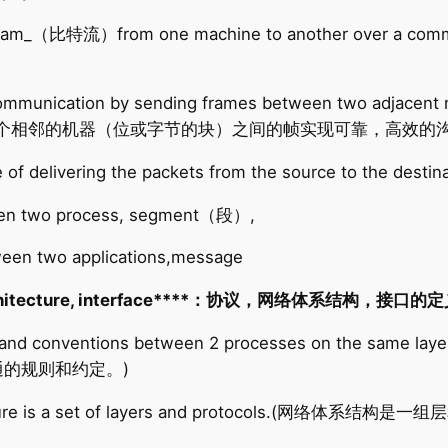
eam_（比特流）from one machine to another over a 
communication by sending frames between two adjacent m
理链路上发送两个相邻的机器（位或字节的块）之间的帧实现可靠，高效的
sible of delivering the packets from the source t
een two process, segment（段）,
ween two applications,message
ork architecture, interface****：协议，网络体系结构，接口的
s and conventions between 2 processes on the same lay
的规则和约定。)
itecture is a set of layers and protocols.(网络体系结构