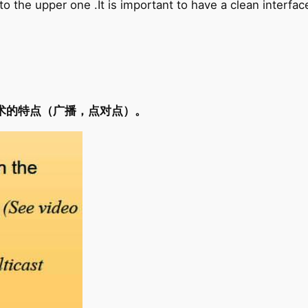
o the upper one .It is important to have a clean inte
术的特点（广播，点对点）。