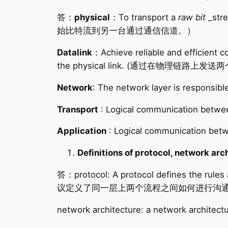
答：
physical
：To transport a
raw
bit
_str
始比特流到另一台通过通信信道。）
Datalink
：Achieve reliable and efficient 
the physical link. (通过在物
Network
: The network layer is respon
Transport
: Logical communication betw
Application
: Logical communication bet
Definitions of protocol, netw
答：protocol: A protocol defines the rule
议定义了同一层上两个流程之间如何进行沟通
network architecture: a network arch