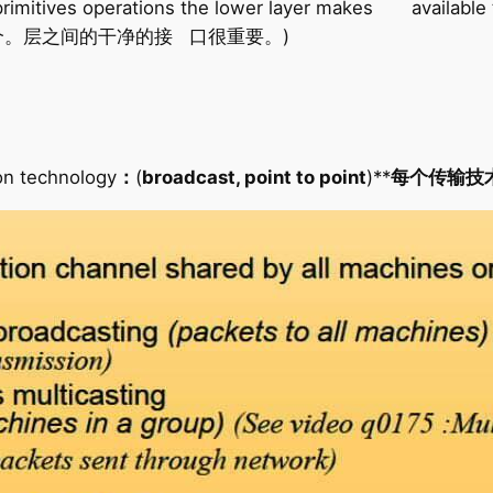
imitives operations the lower layer makes available t
。层之间的干净的接 口很重要。)
ion technology
：
(
broadcast, point to point
)**
每个传输技