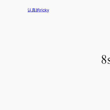
跳
认真的ricky
至
内
容
8