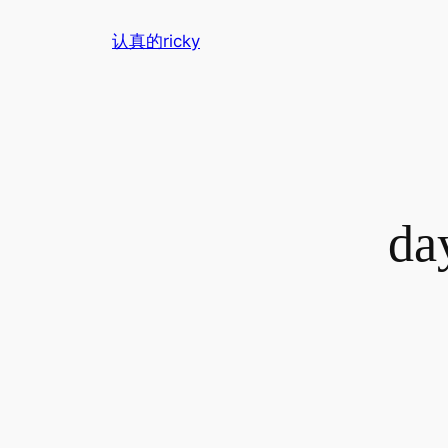
跳
认真的ricky
至
内
容
da