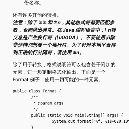
份名称。
还有许多其他的转换。
注意：除了 %% 和 %n，其他格式符都要匹配参
数，否则抛出异常。在 Java 编程语言中，\ n转
义总是产生换行符（\u000A）。不要使用\ñ除
非你特别想要一个换行符。为了针对本地平台得
到正确的行分隔符，请使用％n。
除了用于转换，格式说明符可以包含若干附加的
元素，进一步定制格式化输出。下面是一个
Format 例子，使用一切可能的一种元素。
public class Format {

	/**

	 * @param args

	 */

	public static void main(String[] args) {

		 System.out.format("%f, %1$+020.10f %n", Math.PI);

	}
