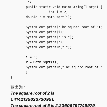
	 */

	public static void main(String[] args) {

		    int i = 2;

        double r = Math.sqrt(i);

        System.out.print("The square root of ");

        System.out.print(i);

        System.out.print(" is ");

        System.out.print(r);

        System.out.println(".");

        i = 5;

        r = Math.sqrt(i);

        System.out.println("The square root of " + 
	}

}
输出为：
The square root of 2 is
1.4142135623730951.
The square root of 5 is 2.23606797749979.