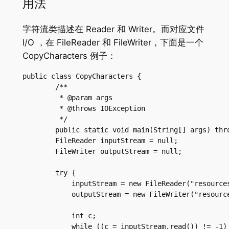
用法
字符流类描述在 Reader 和 Writer。而对应文件
I/O ，在 FileReader 和 FileWriter，下面是一个
CopyCharacters 例子：
public class CopyCharacters {

	/**

	 * @param args

	 * @throws IOException

	 */

	public static void main(String[] args) throws IOException {

        FileReader inputStream = null;

        FileWriter outputStream = null;

        try {

            inputStream = new FileReader("resources
            outputStream = new FileWriter("resource
            int c;

            while ((c = inputStream.read()) != -1) 