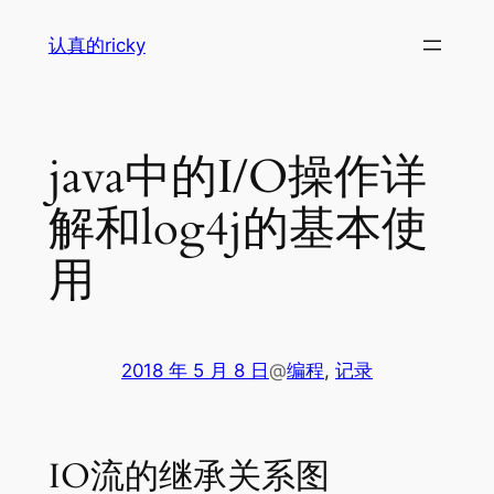
跳
认真的ricky
至
内
容
java中的I/O操作详
解和log4j的基本使
用
2018 年 5 月 8 日
@
编程
, 
记录
IO流的继承关系图