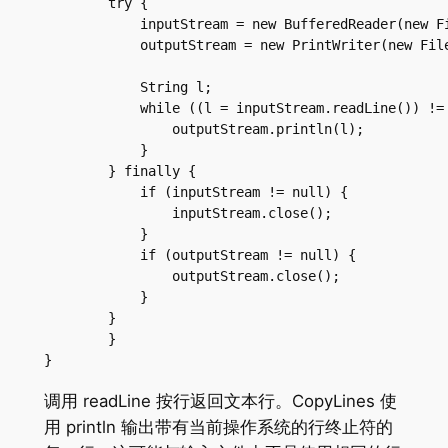
        try {

            inputStream = new BufferedReader(new Fi
            outputStream = new PrintWriter(new File
            String l;

            while ((l = inputStream.readLine()) != 
                outputStream.println(l);

            }

        } finally {

            if (inputStream != null) {

                inputStream.close();

            }

            if (outputStream != null) {

                outputStream.close();

            }

        }

	}

}
调用 readLine 按行返回文本行。CopyLines 使
用 println 输出带有当前操作系统的行终止符的