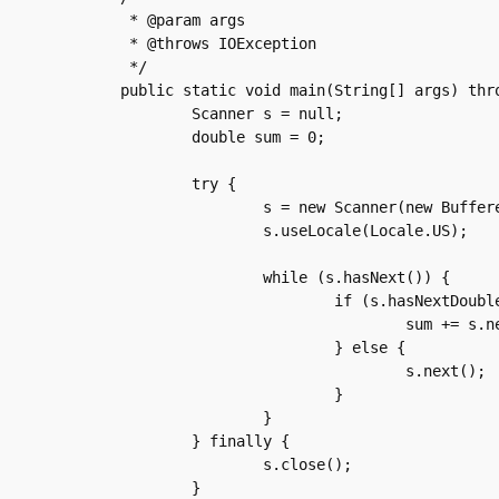
	 * @param args

	 * @throws IOException

	 */

	public static void main(String[] args) throws IOException {

		Scanner s = null;

		double sum = 0;

		try {

			s = new Scanner(new BufferedReader(new FileReader("resources/usnumbers.txt")));

			s.useLocale(Locale.US);

			while (s.hasNext()) {

				if (s.hasNextDouble()) {

					sum += s.nextDouble();

				} else {

					s.next();

				}

			}

		} finally {

			s.close();

		}
