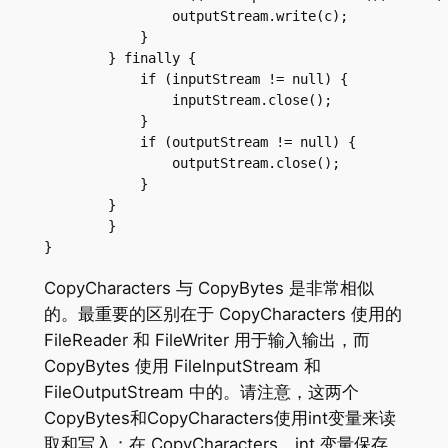
                outputStream.write(c);

            }

        } finally {

            if (inputStream != null) {

                inputStream.close();

            }

            if (outputStream != null) {

                outputStream.close();

            }

        }

	}

}
CopyCharacters 与 CopyBytes 是非常相似
的。最重要的区别在于 CopyCharacters 使用的
FileReader 和 FileWriter 用于输入输出，而
CopyBytes 使用 FileInputStream 和
FileOutputStream 中的。请注意，这两个
CopyBytes和CopyCharacters使用int变量来读
取和写入；在 CopyCharacters，int 变量保存