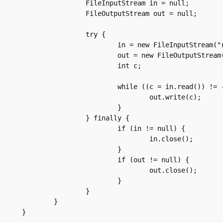
		FileInputStream in = null;

		FileOutputStream out = null;

		try {

			in = new FileInputStream("resources/xanadu.txt");

			out = new FileOutputStream("resources/outagain.txt");

			int c;

			while ((c = in.read()) != -1) {

				out.write(c);

			}

		} finally {

			if (in != null) {

				in.close();

			}

			if (out != null) {

				out.close();

			}

		}

	}

}