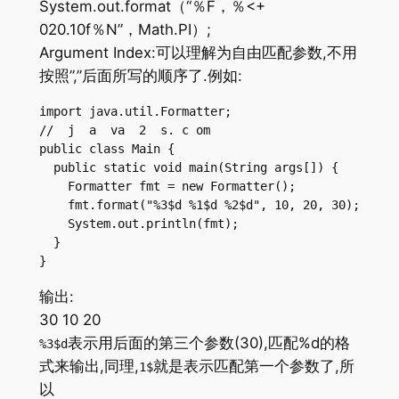
System.out.format（“％F，％<+
020.10f％N”，Math.PI）;
Argument Index:可以理解为自由匹配参数,不用
按照”,”后面所写的顺序了.例如:
import java.util.Formatter;

//  j  a  va  2  s. c om

public class Main {

  public static void main(String args[]) {

    Formatter fmt = new Formatter();

    fmt.format("%3$d %1$d %2$d", 10, 20, 30);

    System.out.println(fmt);

  }

}
输出:
30 10 20
表示用后面的第三个参数(30),匹配%d的格
%3$d
式来输出,同理,
就是表示匹配第一个参数了,所
1$
以