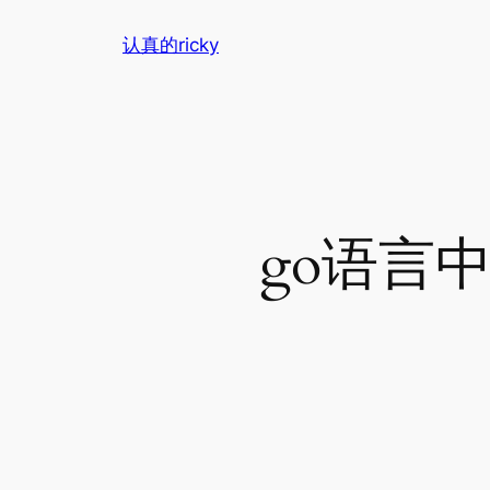
跳
认真的ricky
至
内
容
go语言中s