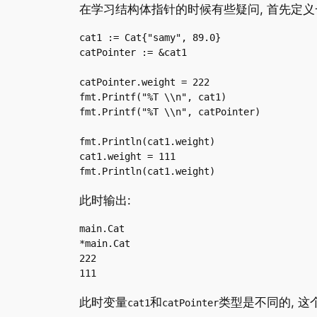
在学习结构体指针的时候有些疑问, 首先定义
cat1 := Cat{"samy", 89.0}  

catPointer := &cat1  

catPointer.weight = 222  

fmt.Printf("%T \\n", cat1)  

fmt.Printf("%T \\n", catPointer)  

fmt.Println(cat1.weight)  

cat1.weight = 111  

fmt.Println(cat1.weight)
此时输出:
main.Cat 

*main.Cat 

222

111
此时变量
和
类型是不同的, 这
cat1
catPointer