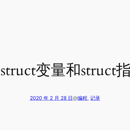
truct变量和stru
2020 年 2 月 28 日
@
编程
, 
记录