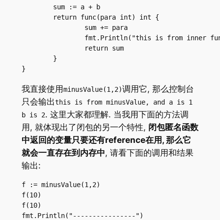
	sum := a + b

	return func(para int) int {

		sum += para

		fmt.Println("this is from inner func and sum is", sum)

		return sum

	}

}
我直接使用
调用它, 那么控制台
minusValue(1,2)
只会输出
this is from minusValue, and a is 1
. 这里大家都理解. 当我用下面的方法调
b is 2
用, 就体现出了闭包的另一个特性,
闭包匿名函数
中返回的变量只要还有reference在用, 那么它
就会一直存在到内存中
, 请看下面的调用和结果
输出:
f := minusValue(1,2)

f(10)

f(10)

fmt.Println("----------------")
