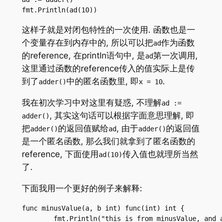
fmt.Println(ad(10))
这样子就是对闭包特性的一次使用. 函数也是一
个变量存在到内存中的, 所以可以把
作为函数
ad
的reference, 在println语句中, 是
第一次调用,
ad
这里通过函数的reference传入的值实际上是传
到了
中的匿名函数里, 即
.
adder()
x = 10
我在初次学习中对这里有疑惑, 不理解
ad :=
, 其实这句话可以根据字面意思理解, 即
adder()
把
的返回值赋给
, 由于
的返回值
adder()
ad
adder()
是一个匿名函数, 那么我们就拿到了匿名函数的
reference, 下面使用
传入值也就理所当然
ad(10)
了.
下面我用一个更好的例子来解释:
func minusValue(a, b int) func(int) int {

	fmt.Println("this is from minusValue, and a is", a, "b is", b)
