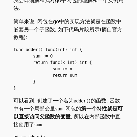
我会详细解释我对go中闭包的理解和一个实例用
法.
简单来说, 闭包在go中的实现方法就是在函数中
嵌套另一个子函数, 如下代码片段所示(摘自官方
教程):
func adder() func(int) int {

	sum := 0

	return func(x int) int {

		sum += x

		return sum

	}

}
可以看到, 创建了一个名为
的函数, 函数
adder()
中有一个局部变量
, 闭包的
第一个特性就是可
sum
以直接访问父函数的变量
, 所以在内部函数中直
接使用了
.
sum
ad := adder()
