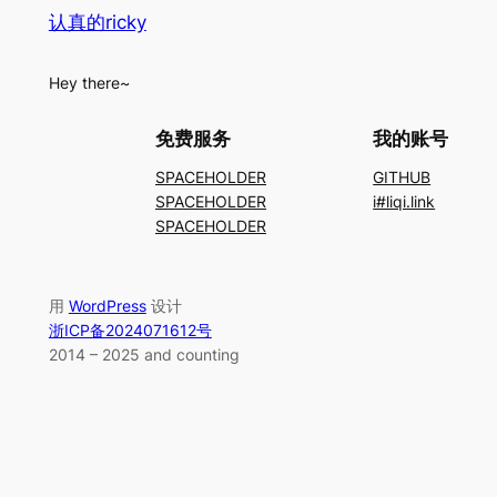
认真的ricky
Hey there~
免费服务
我的账号
SPACEHOLDER
GITHUB
SPACEHOLDER
i#liqi.link
SPACEHOLDER
用
WordPress
设计
浙ICP备2024071612号
2014 – 2025
and counting