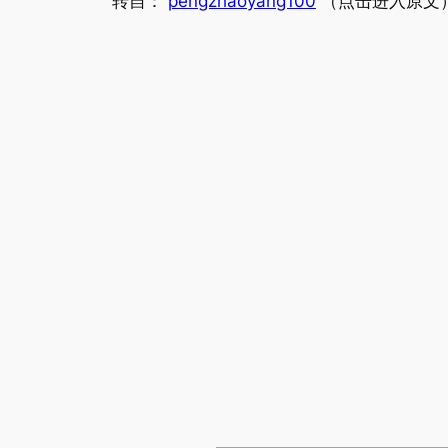
转自：
pengzhaoyang100
（点击进入原文