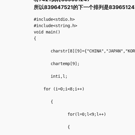
所以839647521的下一个排列是8396512
#include<stdio.h>

#include<string.h>

void main()

{

       charstr[8][9]={"CHINA","JAPAN","KOR
       chartemp[9];

       inti,l;

    for (i=0;i<8;i++)

       {

              for(l=0;l<9;l++)

              {
