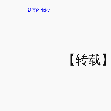
跳
认真的ricky
至
内
容
【转载】