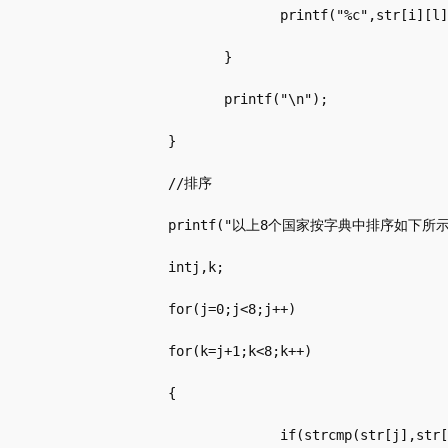
                     printf("%c",str[i][l]
              }

              printf("\n");

       }

       //排序

       printf("以上8个国家按字典中排序如下所示：
       intj,k;

       for(j=0;j<8;j++)

       for(k=j+1;k<8;k++)

       {

                     if(strcmp(str[j],str[