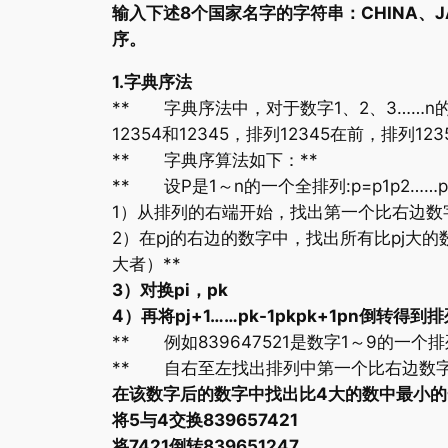
输入下述8个国家名字的字符串：CHINA、JAP
序。
1.字典序法
** 字典序法中，对于数字1、2、3……
12354和12345，排列12345在前，排列
** 字典序算法如下：**
** 设P是1～n的一个全排列:p=p1p2……pn=p1
1）从排列的右端开始，找出第一个比右边数字小的数
2）在pj的右边的数字中，找出所有比pj大的数
大者）**
3）对换pi，pk
4）再将pj+1……pk-1pkpk+1pn倒转得到排列
** 例如839647521是数字1～9的一
** 自右至左找出排列中第一个比右边数字
在该数字后的数字中找出比4大的数中最小的一个
将5与4交换839657421
将7421倒转839651247