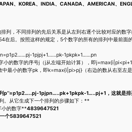
AN、KOREA、INDIA、CANADA、AMERICAN、E
n的排列，不同排列的先后关系是从左到右逐个比较对应的数
12354在后。按照这样的规定，5个数字的所有的排列中最前面的是
p2……pj-1pjpj+1……pk-1pkpk+1……pn
字的序号j（j从左端开始计算），即j=max{i|pi<pi+1
中最小的数字pk，即k=max{i|pi>pj}（右边的数从右
p’’=p1p2…..pj-1pjpn…..pk+1pkpk-1…..pj+1
个排列。从它生成下一个排列的步骤如下：**
小的数字**
4839647521
5839647521