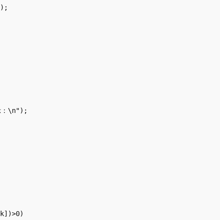
);

\n");

k])>0)
