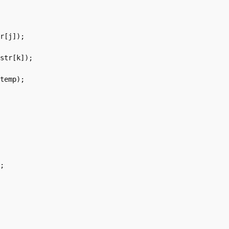
r[j]);

str[k]);

temp); 

;
