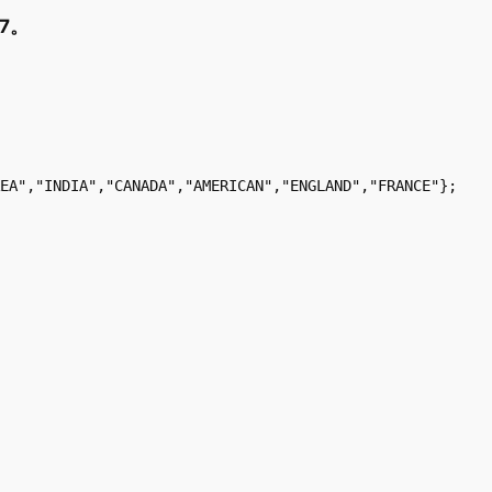
47。
EA","INDIA","CANADA","AMERICAN","ENGLAND","FRANCE"};
