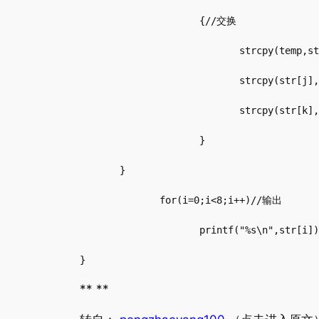
                     {//交换

                            strcpy(temp,st
                            strcpy(str[j],
                            strcpy(str[k],
                     }

       }

              for(i=0;i<8;i++)//输出

                     printf("%s\n",str[i])
}
** **