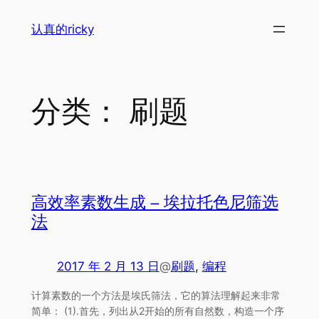
跳
认真的ricky
至
内
容
分类：
刷题
高效率素数生成 – 埃拉托色尼筛选
法
2017 年 2 月 13 日
@
刷题
, 
编程
计算素数的一个方法是埃氏筛法，它的算法理解起来非常
简单： (1).首先，列出从2开始的所有自然数，构造一个序